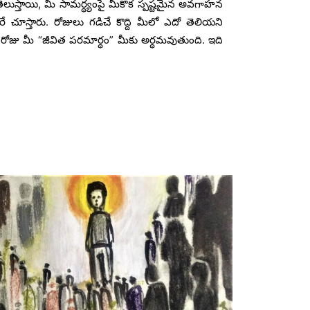
ుస్తాయి, మీ సామర్ధ్యంపై మీకొక స్పష్టమైన అవగాహన
ే చూస్తారు. రోజులు గడిచే కొద్ది మీలో ఎదో తెలియని
రోజు మీ “జీవిత పరమార్ధం” మీకు అర్ధమవుతుంది. ఇది