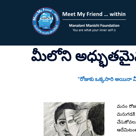
మీలోని అధ్భుతమైన 
"రోజుకు ఒక్కసారి అయినా మీ
మనం రోజూ
మనుగడకి
చేసుకోవల
ఆదేమిటంటే