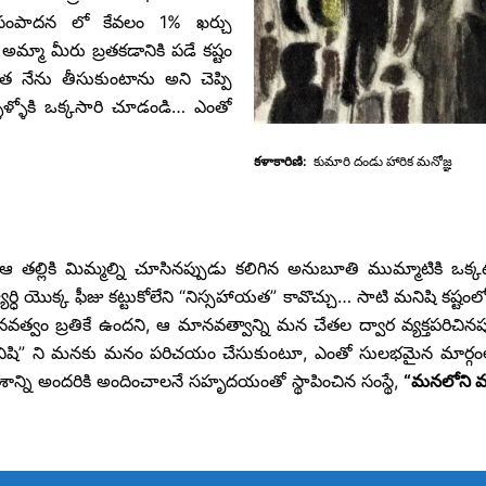
ీ సంపాదన లో కేవలం 1% ఖర్చు
ి…” అమ్మా మీరు బ్రతకడానికి పడే కష్టం
యత నేను తీసుకుంటాను అని చెప్పి
ళళ్ళోకి ఒక్కసారి చూడండి… ఎంతో
కళాకారిణి:
కుమారి
దండు
హారిక మనోజ్ఞ
 తల్లికి మిమ్మల్ని చూసినప్పుడు కలిగిన అనుబూతి ముమ్మాటికి ఒక్క
్యార్ధి యొక్క ఫీజు కట్టుకోలేని “నిస్సహాయత” కావొచ్చు… సాటి మనిషి క
్వం బ్రతికే ఉందని, ఆ మానవత్వాన్ని మన చేతల ద్వార వ్యక్తపరిచినప్
ిషి” ని మనకు మనం పరిచయం చేసుకుంటూ, ఎంతో సులభమైన మార్గంలో, మ
ాన్ని అందరికి అందించాలనే సహృదయంతో స్థాపించిన సంస్థే,
“మనలోని మన