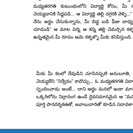
మధ్యతరగతి కుటుంభంలోని విద్యార్ధి కోసం, మ
చెయ్యడానికి సిద్ధపడి… ఆ విద్యార్ధి తల్లి దగ్గరకి వెళ్ళ
నేను అర్ధం చేసుకున్నాను, మీ బిడ్డ బడి ఫీజు బాధ్
చూడండి” ఆ మాట విన్న ఆ కన్న తల్లి చెమర్చిన కళ్
ఉన్నతమైన మీ రూపం ఆమె కళ్ళళ్ళొ మీకు కనిపిస్తుంది.
మీకు మీ కలలో దేవుడిని చూసినప్పటి అనుబూతి, ఆ
చెయ్యలేని “నిర్వేదం” కావొచ్చు… ఓ మధ్యతరగతి విద
స్పందించాడు అంటే… దాని అర్ధం మనలో ఇంకా మానవత
ఒక్కరిలోను నిద్రానంగ ఉండే దైవసమానమైన ఆ “మన
పూర్తి పారదర్శకతతో, జవాబుదారితో కూడిన సదావకాశ