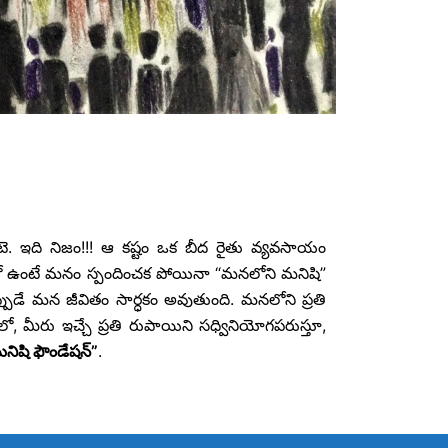
టె. ఇది నిజం!!! ఆ కష్టం ఒక బీద రైతు వ్యవసాయం
ష్టంలో ఉంటే మనం స్పందించక పోయినా “మనలోని మనిషి”
పుడే మన జీవితం సార్ధకం అవుతుంది. మనలోని ప్రతి
ీరు ఇచ్చే ప్రతి రుపాయిని సధ్వినియోగపరుస్తూ,
ిషి ఫౌండేషన్”
.