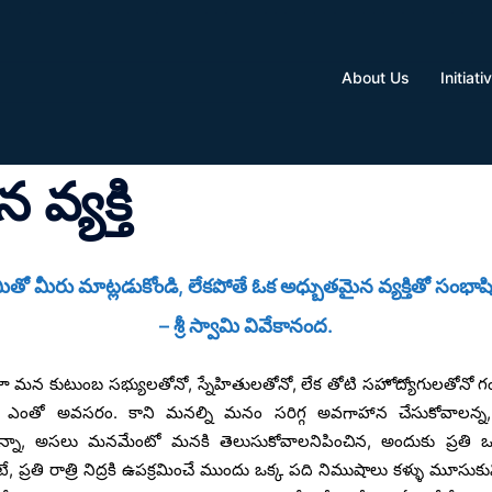
About Us
Initiati
వ్యక్తి
తో మీరు మాట్లడుకోండి, లేకపోతే ఓక అధ్బుతమైన వ్యక్తితో సంభాషి
– శ్రీ స్వామి వివేకానంద.
 మన కుటుంబ సభ్యులతోనో, స్నేహితులతోనో, లేక తోటి సహోద్యోగులతోన
 ఎంతో అవసరం. కాని మనల్ని మనం సరిగ్గ అవగాహాన చేసుకోవాల
న్నా, అసలు మనమేంటో మనకి తెలుసుకోవాలనిపించిన, అందుకు ప్రతి ఒక
, ప్రతి రాత్రి నిద్రకి ఉపక్రమించే ముందు ఒక్క పది నిముషాలు కళ్ళు మూసు