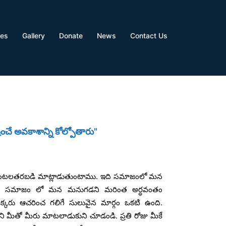
ves
Gallery
Donate
News
Contact Us
ంచే అవకాశాన్ని కోల్పోతారు"
ో గంటలతరబడి మాట్లాడుతుంటాము. ఇది సమాజంలో మన
న్న, సమాజం లో మన మనుగడని మరింత అర్ధవంతం
్కరు ఆచరించ గలిగే సులువైన మార్గం ఒకటి ఉంది.
కుని మీతో మీరు మాటలాడుకుని చూడండి. ప్రతి రోజు మీకే