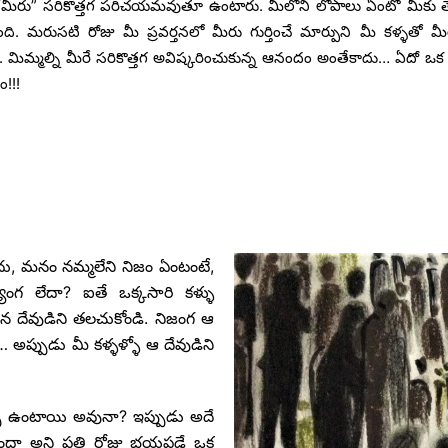
“మీరు” సరికొత్తగ పరిచయమవుతూ ఉంటారు. మీలోని లోపాలు ఏంటో మీకు తెల
ది. మరుసటి రోజు మీ ప్రవర్తనలో మీరు గుర్తించే మార్పుని మీ కళ్ళతో మీర
ిమ్మల్ని మీరే సరికొత్తగ అవిష్కరించుకున్న ఆనందం అంతేకాదు… ఏదో ఒక 
ం!!!
ాదు, మనం నమ్మలేని నిజం ఏంటంటే,
్యంగ లేదా? ఐతే ఒక్కసారి కళ్ళు
న దేవుడిని తలచుకోండి. నిజంగ ఆ
… అప్పుడు మీ కళ్ళళ్ళో ఆ దేవుడిని
ర్చి ఉంటాయి అవునా? ఇప్పుడు అదే
ుందా అని ప్రతి రోజు భయపడే ఒక