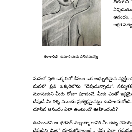
తెలియని 
ఏర్పడుతుం
ఆనందం…. మ
అక్షర సత్య
కళాకారిణి:
కుమారి
దండు
హారిక మనోజ్ఞ
మనలో ప్రతి ఒక్కరిలో కేవలం ఒక అధ్బుతమైన వ్యక్తేక
మనలో ప్రతి ఒక్కరిలోను “దేవుడున్నాడు”. నమ్మశక
మూసుకుని మీరు రోజూ పూజించే, మీకు ఎంతో ఇష్టమై
దేవుడే మీ కళ్ళ ముందు ప్రత్యక్షమైనట్టు ఊహించుకోండి
చూసిన ఆనందం ఎలా ఉంటుందో ఊహించండి?
ఊహించని ఆ భగవద్ సాక్షాత్కారానికి మీ కళ్ళు చెమ
దేవుడిని మీలో చూసుకోవాలంటే… రేపు ఎలా గడుస్త