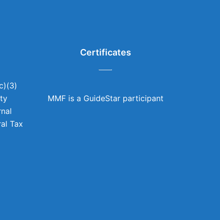
Certificates
c)(3)
ity
MMF is a GuideStar participant
rnal
al Tax